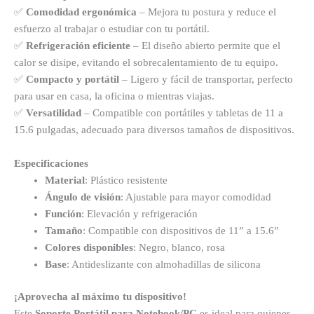
✅
Comodidad ergonómica
– Mejora tu postura y reduce el
esfuerzo al trabajar o estudiar con tu portátil.
✅
Refrigeración eficiente
– El diseño abierto permite que el
calor se disipe, evitando el sobrecalentamiento de tu equipo.
✅
Compacto y portátil
– Ligero y fácil de transportar, perfecto
para usar en casa, la oficina o mientras viajas.
✅
Versatilidad
– Compatible con portátiles y tabletas de 11 a
15.6 pulgadas, adecuado para diversos tamaños de dispositivos.
Especificaciones
Material
: Plástico resistente
Ángulo de visión
: Ajustable para mayor comodidad
Función
: Elevación y refrigeración
Tamaño
: Compatible con dispositivos de 11” a 15.6”
Colores disponibles
: Negro, blanco, rosa
Base
: Antideslizante con almohadillas de silicona
¡Aprovecha al máximo tu dispositivo!
Este
Soporte Portátil para Notebook/PC
es ideal para quienes