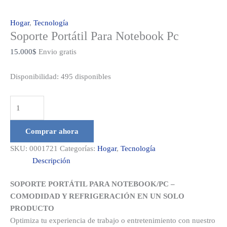
Hogar
,
Tecnología
Soporte Portátil Para Notebook Pc
15.000
$
Envio gratis
Disponibilidad:
495 disponibles
Soporte
Portátil
Para
Comprar ahora
Notebook
SKU:
0001721
Categorías:
Hogar
,
Tecnología
Pc
Descripción
cantidad
SOPORTE PORTÁTIL PARA NOTEBOOK/PC –
COMODIDAD Y REFRIGERACIÓN EN UN SOLO
PRODUCTO
Optimiza tu experiencia de trabajo o entretenimiento con nuestro