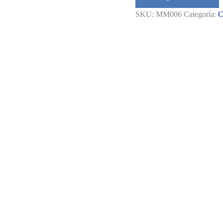
de
SKU:
MM006
Categoría:
C
2
Capas
cantidad