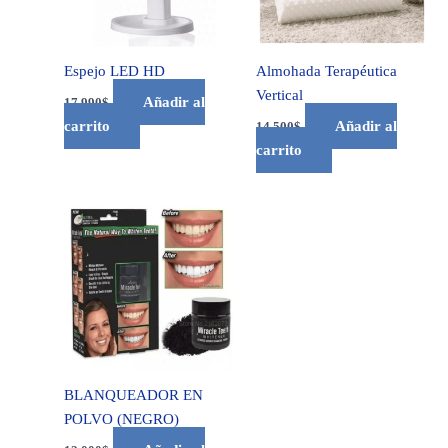
Espejo LED HD
Almohada Terapéutica
Vertical
Añadir al
17.990
$
carrito
Añadir al
14.500
$
carrito
BLANQUEADOR EN
POLVO (NEGRO)