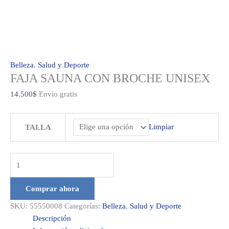
Belleza
,
Salud y Deporte
FAJA SAUNA CON BROCHE UNISEX
14.500
$
Envio gratis
Limpiar
TALLA
FAJA
SAUNA
CON
Comprar ahora
BROCHE
SKU:
55550008
Categorías:
Belleza
,
Salud y Deporte
UNISEX
Descripción
cantidad