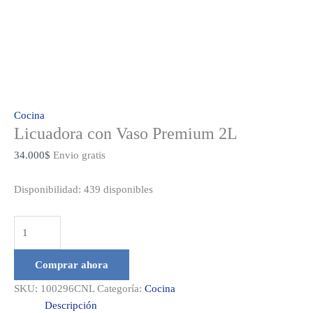
Cocina
Licuadora con Vaso Premium 2L
34.000
$
Envio gratis
Disponibilidad:
439 disponibles
Licuadora
con
Vaso
Comprar ahora
Premium
SKU:
100296CNL
Categoría:
Cocina
2L
Descripción
cantidad