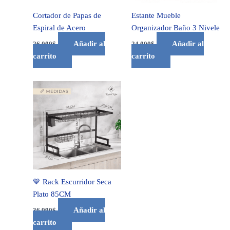
Cortador de Papas de
Estante Mueble
Espiral de Acero
Organizador Baño 3 Nivele
Añadir al
Añadir al
26.000
$
24.000
$
carrito
carrito
💙 Rack Escurridor Seca
Plato 85CM
Añadir al
36.990
$
carrito