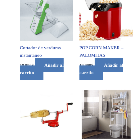
Cortador de verduras
POP CORN MAKER –
instantaneo
PALOMITAS
Añadir al
Añadir al
18.990
$
19.990
$
carrito
carrito